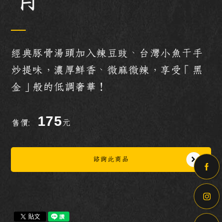
經典豚骨湯頭加入辣豆豉、台灣小魚干手
炒提味，濃厚鮮香、微麻微辣，享受「黑
金」般的低調奢華！
175
售價:
元
諮詢此商品