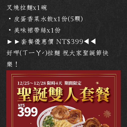
叉燒拉麵x1碗
・皮蛋香菜水餃x1份(5顆)
・美味裙帶絲x1份
►►套餐優惠價 NT$399◀︎◀︎
好呷(ㄒㄧㄚˊ)拉麵 祝大家聖誕節快
樂！