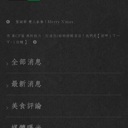
聖誕節 雙人套餐！Merry X'mas
用 高CP值 與科技力，打造你/妳的排隊名店！我們是【好呷（ㄒㄧ
ㄚˊ）拉麵】
全部消息
最新消息
美食評論
媒體曝光